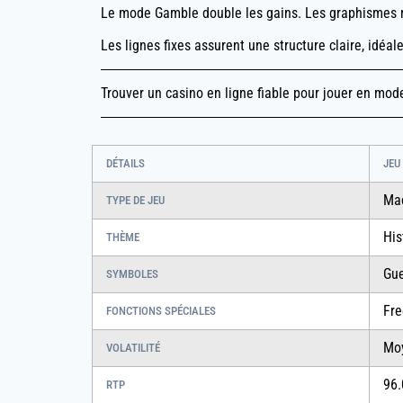
Le mode Gamble double les gains. Les graphismes r
Les lignes fixes assurent une structure claire, idéal
Trouver un casino en ligne fiable pour jouer en mode
DÉTAILS
JEU
Mac
TYPE DE JEU
His
THÈME
Gue
SYMBOLES
Fre
FONCTIONS SPÉCIALES
Mo
VOLATILITÉ
96
RTP