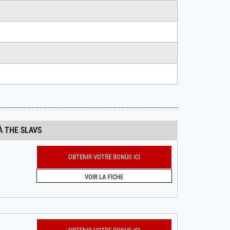
À THE SLAVS
OBTENIR VOTRE BONUS ICI
VOIR LA FICHE