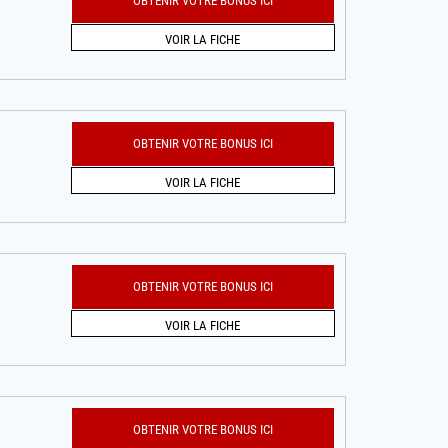
OBTENIR VOTRE BONUS ICI
VOIR LA FICHE
OBTENIR VOTRE BONUS ICI
VOIR LA FICHE
OBTENIR VOTRE BONUS ICI
VOIR LA FICHE
OBTENIR VOTRE BONUS ICI