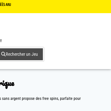
T
Rechercher un Jeu
rique
s sans argent propose des free spins, parfaite pour