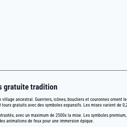
 gratuite
tradition
village ancestral. Guerriers, icônes, boucliers et couronnes ornent l
0 tours gratuits avec des symboles expansifs. Les mises varient de 0,
ntrastés, avec un maximum de 2500x la mise. Les symboles premium, 
t des animations de feux pour une immersion épique.