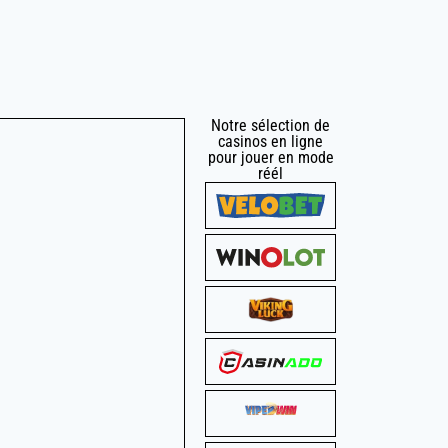
Notre sélection de
casinos en ligne
pour jouer en mode
réél