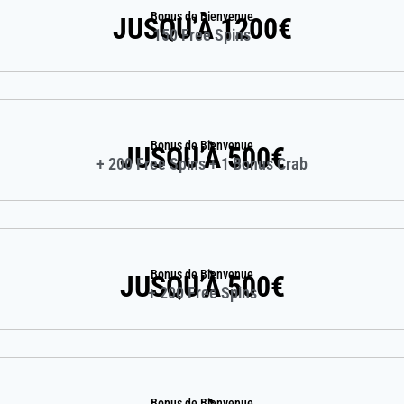
Bonus de Bienvenue
JUSQU’À 1200€
150 Free Spins
Bonus de Bienvenue
JUSQU’À 500€
+ 200 Free Spins + 1 Bonus Crab
Bonus de Bienvenue
JUSQU’À 500€
+ 200 Free Spins
Bonus de Bienvenue