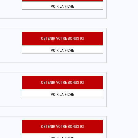
VOIR LA FICHE
OBTENIR VOTRE BONUS ICI
VOIR LA FICHE
OBTENIR VOTRE BONUS ICI
VOIR LA FICHE
OBTENIR VOTRE BONUS ICI