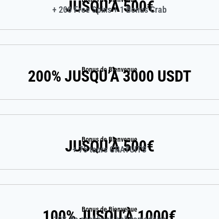
JUSQU’À 500€
+ 200 Free Spins + 1 Bonus Crab
Bonus de Bienvenue
200% JUSQU’À 3000 USDT
Bonus de Bienvenue
JUSQU’À 500€
+ 75 tours GRATUITS
Bonus de Bienvenue
100% JUSQU’À 1000€