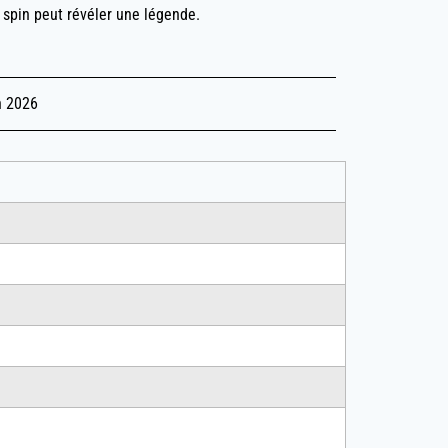
spin peut révéler une légende.
 2026