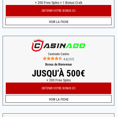
+ 200 Free Spins + 1 Bonus Crab
OBTENIR VOTRE BONUS ICI
VOIR LA FICHE
Casinado Casino
4.6
(
157
)
Bonus de Bienvenue
JUSQU’À 500€
+ 200 Free Spins
OBTENIR VOTRE BONUS ICI
VOIR LA FICHE