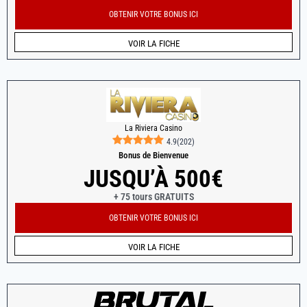
OBTENIR VOTRE BONUS ICI
VOIR LA FICHE
La Riviera Casino
4.9
(
202
)
Bonus de Bienvenue
JUSQU’À 500€
+ 75 tours GRATUITS
OBTENIR VOTRE BONUS ICI
VOIR LA FICHE