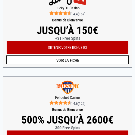
Lucky 31 Casino
4.4
(
167
)
Bonus de Bienvenue
JUSQU’À 150€
+31 Free Spins
OBTENIR VOTRE BONUS ICI
VOIR LA FICHE
Felicebet Casino
4.6
(
125
)
Bonus de Bienvenue
500% JUSQU’À 2600€
300 Free Spins