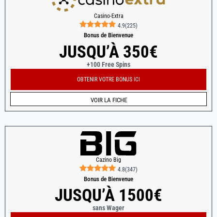
Casino-Extra
4.9
(
225
)
Bonus de Bienvenue
JUSQU’À 350€
+100 Free Spins
OBTENIR VOTRE BONUS ICI
VOIR LA FICHE
Cazino Big
4.8
(
347
)
Bonus de Bienvenue
JUSQU’À 1500€
sans Wager