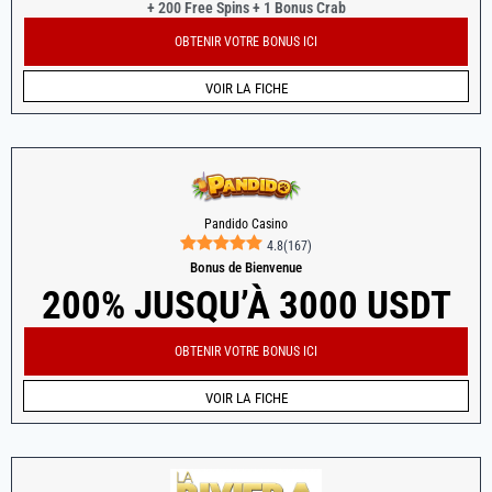
+ 200 Free Spins + 1 Bonus Crab
OBTENIR VOTRE BONUS ICI
VOIR LA FICHE
Pandido Casino
4.8
(
167
)
Bonus de Bienvenue
200% JUSQU’À 3000 USDT
OBTENIR VOTRE BONUS ICI
VOIR LA FICHE