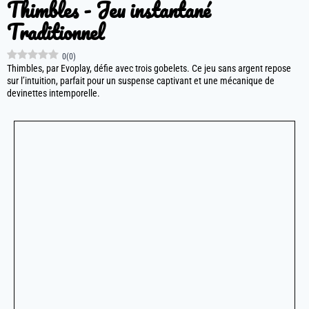
Thimbles - Jeu instantané
Traditionnel
0
(
0
)
Thimbles, par Evoplay, défie avec trois gobelets. Ce jeu sans argent repose
sur l’intuition, parfait pour un suspense captivant et une mécanique de
devinettes intemporelle.