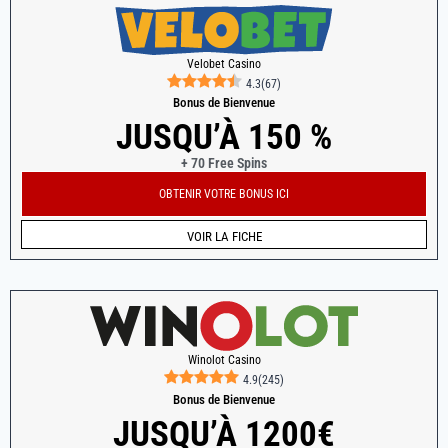
Velobet Casino
4.3
(
67
)
Bonus de Bienvenue
JUSQU’À 150 %
+ 70 Free Spins
OBTENIR VOTRE BONUS ICI
VOIR LA FICHE
Winolot Casino
4.9
(
245
)
Bonus de Bienvenue
JUSQU’À 1200€