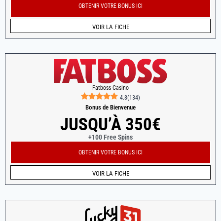
OBTENIR VOTRE BONUS ICI
VOIR LA FICHE
Fatboss Casino
4.8
(
134
)
Bonus de Bienvenue
JUSQU’À 350€
+100 Free Spins
OBTENIR VOTRE BONUS ICI
VOIR LA FICHE