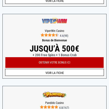
VOIR LA FICHE
ViperWin Casino
4.6
(
98
)
Bonus de Bienvenue
JUSQU’À 500€
+ 200 Free Spins + 1 Bonus Crab
OBTENIR VOTRE BONUS ICI
VOIR LA FICHE
Pandido Casino
4.8
(
167
)