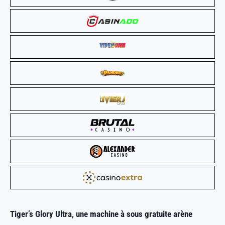
Tiger’s Glory Ultra, une
machine à sous gratuite
arène