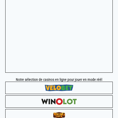
Notre sélection de casinos en ligne pour jouer en mode réél