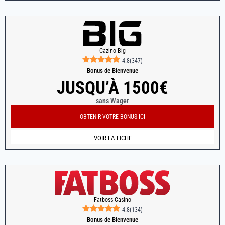
Cazino Big
4.8
(
347
)
Bonus de Bienvenue
JUSQU’À 1500€
sans Wager
OBTENIR VOTRE BONUS ICI
VOIR LA FICHE
Fatboss Casino
4.8
(
134
)
Bonus de Bienvenue