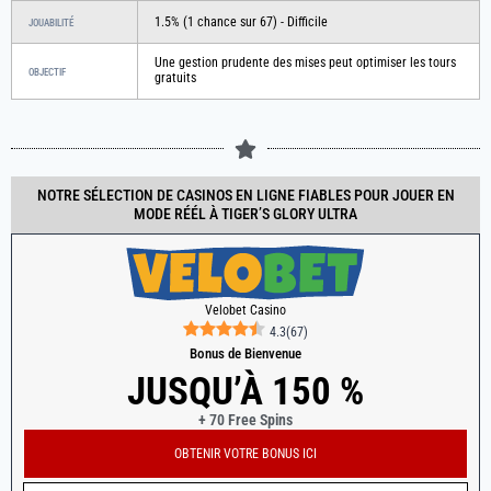
1.5% (1 chance sur 67) - Difficile
JOUABILITÉ
Une gestion prudente des mises peut optimiser les tours
OBJECTIF
gratuits
NOTRE SÉLECTION DE CASINOS EN LIGNE FIABLES POUR JOUER EN
MODE RÉÉL À TIGER’S GLORY ULTRA
Velobet Casino
4.3
(
67
)
Bonus de Bienvenue
JUSQU’À 150 %
+ 70 Free Spins
OBTENIR VOTRE BONUS ICI