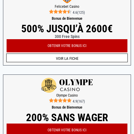
Felicebet Casino
4.6
(
125
)
Bonus de Bienvenue
500% JUSQU’À 2600€
300 Free Spins
OBTENIR VOTRE BONUS ICI
VOIR LA FICHE
Olympe Casino
4.9
(
167
)
Bonus de Bienvenue
200% SANS WAGER
OBTENIR VOTRE BONUS ICI