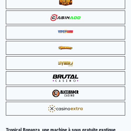
Tropical Bonanza, une
machine à sous gratuite
exotique