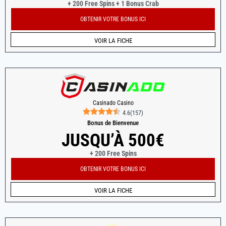
+ 200 Free Spins + 1 Bonus Crab
OBTENIR VOTRE BONUS ICI
VOIR LA FICHE
Casinado Casino
4.6
(
157
)
Bonus de Bienvenue
JUSQU’À 500€
+ 200 Free Spins
OBTENIR VOTRE BONUS ICI
VOIR LA FICHE