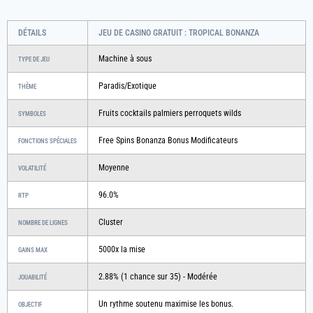
DÉTAILS
JEU DE CASINO GRATUIT : TROPICAL BONANZA
Machine à sous
TYPE DE JEU
Paradis/Exotique
THÈME
Fruits cocktails palmiers perroquets wilds
SYMBOLES
Free Spins Bonanza Bonus Modificateurs
FONCTIONS SPÉCIALES
Moyenne
VOLATILITÉ
96.0%
RTP
Cluster
NOMBRE DE LIGNES
5000x la mise
GAINS MAX
2.88% (1 chance sur 35) - Modérée
JOUABILITÉ
Un rythme soutenu maximise les bonus.
OBJECTIF