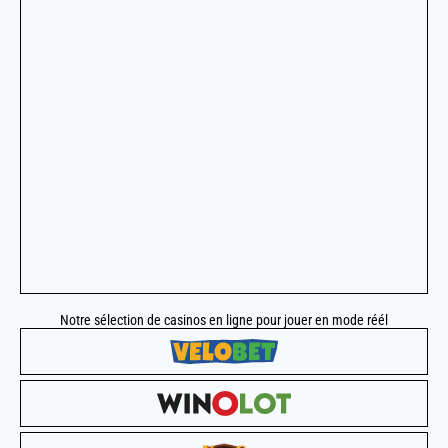
Notre sélection de casinos en ligne pour jouer en mode réél