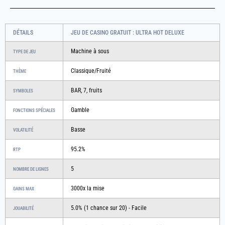
DÉTAILS
JEU DE CASINO GRATUIT : ULTRA HOT DELUXE
Machine à sous
TYPE DE JEU
Classique/Fruité
THÈME
BAR, 7, fruits
SYMBOLES
Gamble
FONCTIONS SPÉCIALES
Basse
VOLATILITÉ
95.2%
RTP
5
NOMBRE DE LIGNES
3000x la mise
GAINS MAX
5.0% (1 chance sur 20) - Facile
JOUABILITÉ