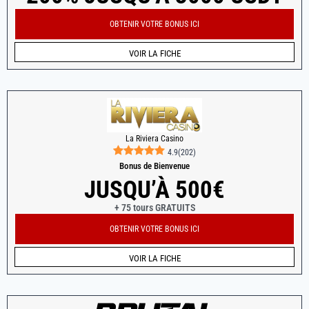
OBTENIR VOTRE BONUS ICI
VOIR LA FICHE
La Riviera Casino
4.9
(
202
)
Bonus de Bienvenue
JUSQU’À 500€
+ 75 tours GRATUITS
OBTENIR VOTRE BONUS ICI
VOIR LA FICHE