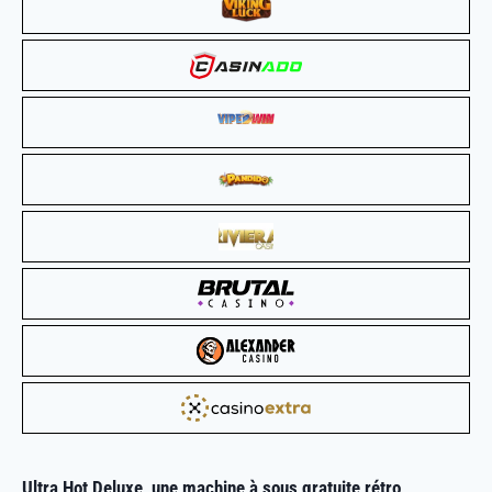
Ultra Hot Deluxe, une
machine à sous gratuite
rétro