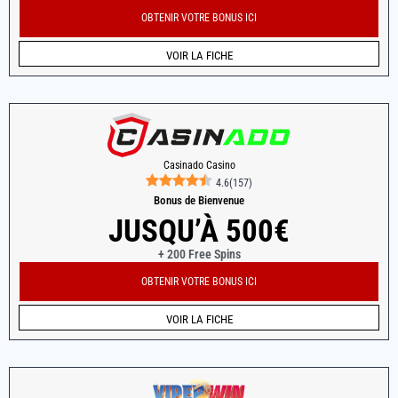
OBTENIR VOTRE BONUS ICI
VOIR LA FICHE
Casinado Casino
4.6
(
157
)
Bonus de Bienvenue
JUSQU’À 500€
+ 200 Free Spins
OBTENIR VOTRE BONUS ICI
VOIR LA FICHE