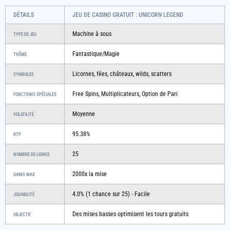
DÉTAILS
JEU DE CASINO GRATUIT : UNICORN LEGEND
Machine à sous
TYPE DE JEU
Fantastique/Magie
THÈME
Licornes, fées, châteaux, wilds, scatters
SYMBOLES
Free Spins, Multiplicateurs, Option de Pari
FONCTIONS SPÉCIALES
Moyenne
VOLATILITÉ
95.38%
RTP
25
NOMBRE DE LIGNES
2000x la mise
GAINS MAX
4.0% (1 chance sur 25) - Facile
JOUABILITÉ
Des mises basses optimisent les tours gratuits
OBJECTIF