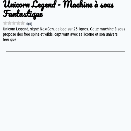
Unicorn Legend - Machine à sous
Fantastique
0
(
0
)
Unicorn Legend, signé NextGen, galope sur 25 lignes. Cette machine à sous
propose des free spins et wilds, captivant avec sa licorne et son univers
féerique.