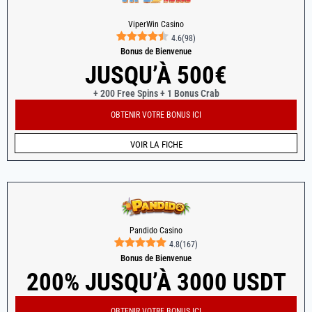
ViperWin Casino
4.6
(
98
)
Bonus de Bienvenue
JUSQU’À 500€
+ 200 Free Spins + 1 Bonus Crab
OBTENIR VOTRE BONUS ICI
VOIR LA FICHE
Pandido Casino
4.8
(
167
)
Bonus de Bienvenue
200% JUSQU’À 3000 USDT
OBTENIR VOTRE BONUS ICI