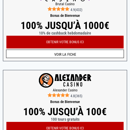
Brutal Casino
4.9
(
432
)
Bonus de Bienvenue
100% JUSQU’À 1000€
10% de cashback hebdomadaire
OBTENIR VOTRE BONUS ICI
VOIR LA FICHE
Alexander Casino
4.8
(
365
)
Bonus de Bienvenue
100% JUSQU’À 100€
100 tours gratuits
OBTENIR VOTRE BONUS ICI