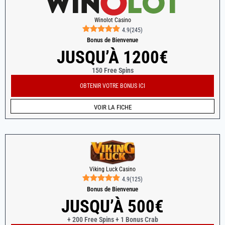
Winolot Casino
4.9
(
245
)
Bonus de Bienvenue
JUSQU’À 1200€
150 Free Spins
OBTENIR VOTRE BONUS ICI
VOIR LA FICHE
Viking Luck Casino
4.9
(
125
)
Bonus de Bienvenue
JUSQU’À 500€
+ 200 Free Spins + 1 Bonus Crab