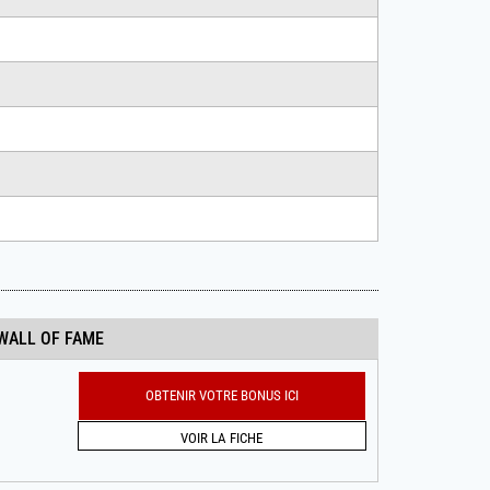
 WALL OF FAME
OBTENIR VOTRE BONUS ICI
VOIR LA FICHE