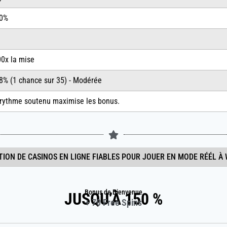
.0%
0x la mise
8% (1 chance sur 35) - Modérée
rythme soutenu maximise les bonus.
ION DE CASINOS EN LIGNE FIABLES POUR JOUER EN MODE RÉÉL À
Bonus de Bienvenue
JUSQU’À 150 %
+ 70 Free Spins