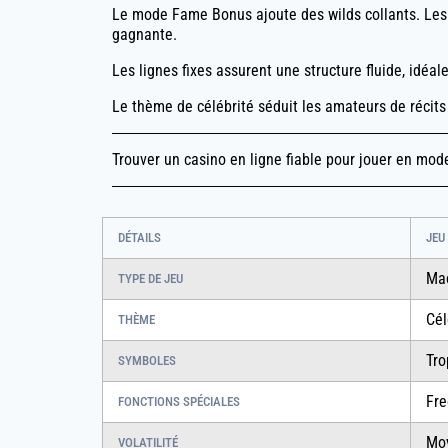
Le mode Fame Bonus ajoute des wilds collants. Les
gagnante.
Les lignes fixes assurent une structure fluide, idé
Le thème de célébrité séduit les amateurs de récits
Trouver un casino en ligne fiable pour jouer en mode
DÉTAILS
JEU
Mac
TYPE DE JEU
Cél
THÈME
Tro
SYMBOLES
Fre
FONCTIONS SPÉCIALES
Mo
VOLATILITÉ