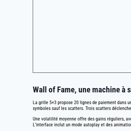
Wall of Fame, une
machine à s
La grille 5×3 propose 20 lignes de paiement dans un
symboles sauf les scatters. Trois scatters déclenche
Une volatilité moyenne offre des gains réguliers, a
L’interface inclut un mode autoplay et des animatio