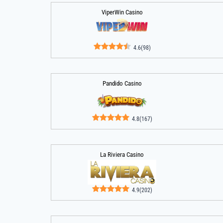
ViperWin Casino
4.6
(
98
)
Pandido Casino
4.8
(
167
)
La Riviera Casino
4.9
(
202
)