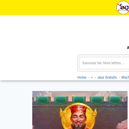
Home
>
Jeux Gratuits
Mach