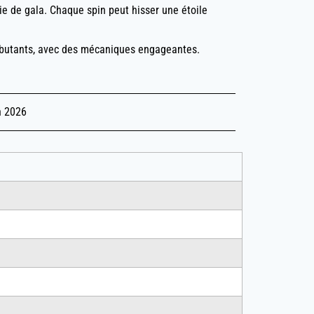
 de gala. Chaque spin peut hisser une étoile
 débutants, avec des mécaniques engageantes.
 2026