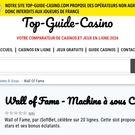
VOTRE COMPARATEUR DE CASINOS ET JEUX EN LIGNE 2026
ACCUEIL
CASINOS EN LIGNE
JEUX GRATUITS
GUIDE CASINOS
CONTAC
ines À Sous
Wall Of Fame
Wall of Fame - Machine à sous Cé
0
(
0
)
Wall of Fame, par iSoftBet, célèbre sur 20 lignes. Cette slot propos
stars et ses bonus éclatants.