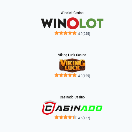
Winolot Casino
4.9
(
245
)
Viking Luck Casino
4.9
(
125
)
Casinado Casino
4.6
(
157
)