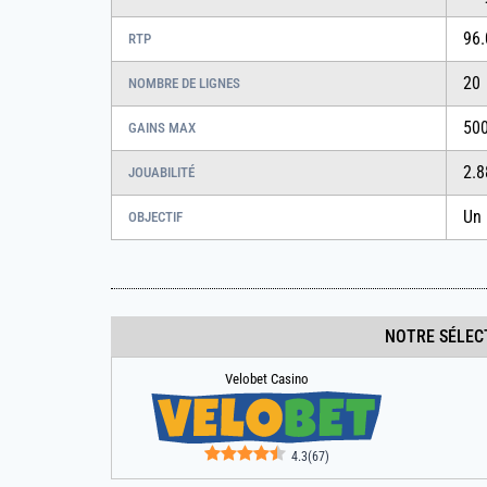
96
RTP
20
NOMBRE DE LIGNES
500
GAINS MAX
2.8
JOUABILITÉ
Un 
OBJECTIF
NOTRE SÉLECT
Velobet Casino
4.3
(
67
)