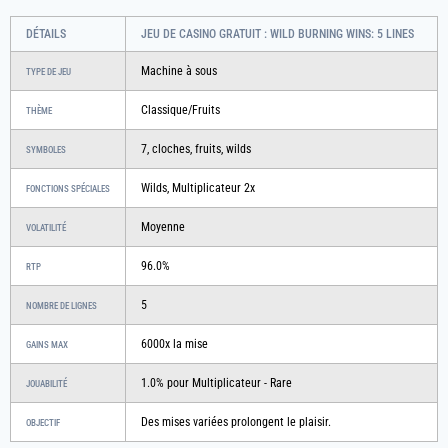
DÉTAILS
JEU DE CASINO GRATUIT : WILD BURNING WINS: 5 LINES
Machine à sous
TYPE DE JEU
Classique/Fruits
THÈME
7, cloches, fruits, wilds
SYMBOLES
Wilds, Multiplicateur 2x
FONCTIONS SPÉCIALES
Moyenne
VOLATILITÉ
96.0%
RTP
5
NOMBRE DE LIGNES
6000x la mise
GAINS MAX
1.0% pour Multiplicateur - Rare
JOUABILITÉ
Des mises variées prolongent le plaisir.
OBJECTIF