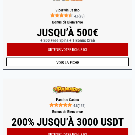
ViperWin Casino
4.6
(
98
)
Bonus de Bienvenue
JUSQU’À 500€
+ 200 Free Spins + 1 Bonus Crab
OBTENIR VOTRE BONUS ICI
VOIR LA FICHE
Pandido Casino
4.8
(
167
)
Bonus de Bienvenue
200% JUSQU’À 3000 USDT
OBTENIR VOTRE BONUS ICI