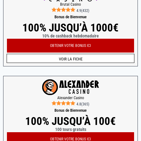
Brutal Casino
4.9
(
432
)
Bonus de Bienvenue
100% JUSQU’À 1000€
10% de cashback hebdomadaire
OBTENIR VOTRE BONUS ICI
VOIR LA FICHE
Alexander Casino
4.8
(
365
)
Bonus de Bienvenue
100% JUSQU’À 100€
100 tours gratuits
OBTENIR VOTRE BONUS ICI