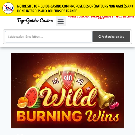
VOTRE COMPARATEUR DE CASINOS ET JEUX EN LIGNE
2026
CASINOS EN LIGNE
JEUX GRATUITS
GUIDE CASINOS
Rechercher un Jeu