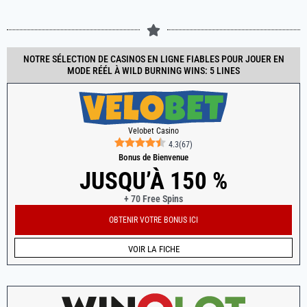
NOTRE SÉLECTION DE CASINOS EN LIGNE FIABLES POUR JOUER EN
MODE RÉÉL À WILD BURNING WINS: 5 LINES
Velobet Casino
4.3
(
67
)
Bonus de Bienvenue
JUSQU’À 150 %
+ 70 Free Spins
OBTENIR VOTRE BONUS ICI
VOIR LA FICHE