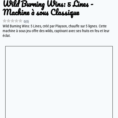
Wild Burning Wins: 5 Lines -
Machine à sous Classique
0
(
0
)
Wild Burning Wins: 5 Lines, créé par Playson, chauffe sur 5 lignes. Cette
machine à sous jeu offre des wilds, captivant avec ses fruits en feu et leur
éclat.