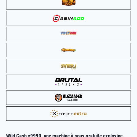
Wild Cash x9990, une
machine à sous gratuite
explosive