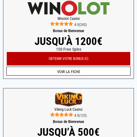
Winolot Casino
4.9
(
245
)
Bonus de Bienvenue
JUSQU’À 1200€
150 Free Spins
OBTENIR VOTRE BONUS ICI
VOIR LA FICHE
Viking Luck Casino
4.9
(
125
)
Bonus de Bienvenue
JUSQU’À 500€