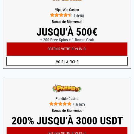
ViperWin Casino
4.6
(
98
)
Bonus de Bienvenue
JUSQU’À 500€
+ 200 Free Spins + 1 Bonus Crab
OBTENIR VOTRE BONUS ICI
VOIR LA FICHE
Pandido Casino
4.8
(
167
)
Bonus de Bienvenue
200% JUSQU’À 3000 USDT
OBTENIR VOTRE BONUS ICI