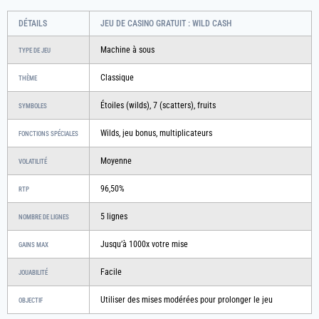
DÉTAILS
JEU DE CASINO GRATUIT : WILD CASH
Machine à sous
TYPE DE JEU
Classique
THÈME
Étoiles (wilds), 7 (scatters), fruits
SYMBOLES
Wilds, jeu bonus, multiplicateurs
FONCTIONS SPÉCIALES
Moyenne
VOLATILITÉ
96,50%
RTP
5 lignes
NOMBRE DE LIGNES
Jusqu’à 1000x votre mise
GAINS MAX
Facile
JOUABILITÉ
Utiliser des mises modérées pour prolonger le jeu
OBJECTIF