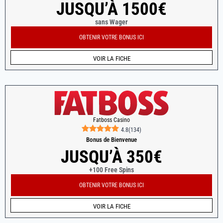
JUSQU’À 1500€
sans Wager
OBTENIR VOTRE BONUS ICI
VOIR LA FICHE
Fatboss Casino
4.8
(
134
)
Bonus de Bienvenue
JUSQU’À 350€
+100 Free Spins
OBTENIR VOTRE BONUS ICI
VOIR LA FICHE