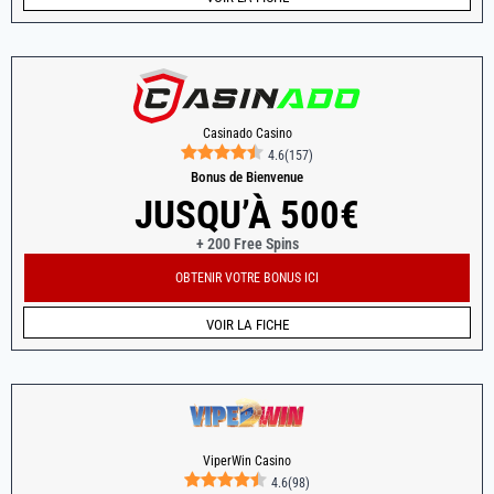
Casinado Casino
4.6
(
157
)
Bonus de Bienvenue
JUSQU’À 500€
+ 200 Free Spins
OBTENIR VOTRE BONUS ICI
VOIR LA FICHE
ViperWin Casino
4.6
(
98
)