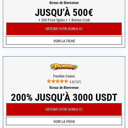
Bonus de Bienvenue
JUSQU’À 500€
+ 200 Free Spins + 1 Bonus Crab
OBTENIR VOTRE BONUS ICI
VOIR LA FICHE
Pandido Casino
4.8
(
167
)
Bonus de Bienvenue
200% JUSQU’À 3000 USDT
OBTENIR VOTRE BONUS ICI
VOIR LA FICHE