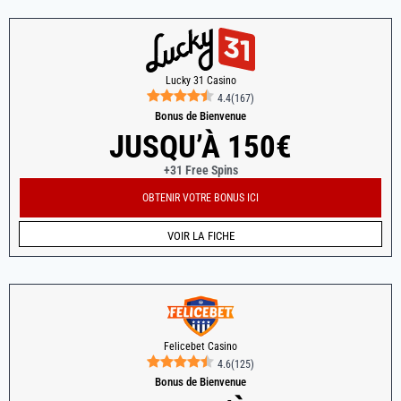
Lucky 31 Casino
4.4
(
167
)
Bonus de Bienvenue
JUSQU’À 150€
+31 Free Spins
OBTENIR VOTRE BONUS ICI
VOIR LA FICHE
Felicebet Casino
4.6
(
125
)
Bonus de Bienvenue