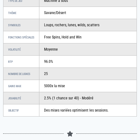
Machine à sous
TYPE DE JEU
Savane/Désert
THÈME
Loups, rochers, lunes, wilds, scatters
SYMBOLES
Free Spins, Hold and Win
FONCTIONS SPÉCIALES
Moyenne
VOLATILITÉ
96.0%
RTP
25
NOMBRE DE LIGNES
5000x la mise
GAINS MAX
2.5% (1 chance sur 40) - Modéré
JOUABILITÉ
Des mises variées optimisent les sessions.
OBJECTIF