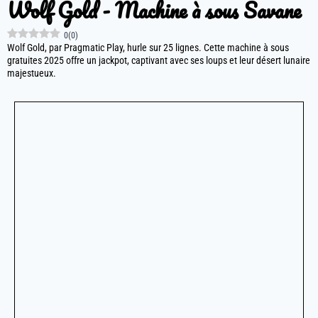
Wolf Gold - Machine à sous Savane
0
(
0
)
Wolf Gold, par Pragmatic Play, hurle sur 25 lignes. Cette machine à sous
gratuites 2025 offre un jackpot, captivant avec ses loups et leur désert lunaire
majestueux.