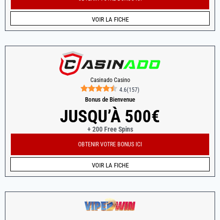
VOIR LA FICHE
Casinado Casino
4.6
(
157
)
Bonus de Bienvenue
JUSQU’À 500€
+ 200 Free Spins
OBTENIR VOTRE BONUS ICI
VOIR LA FICHE