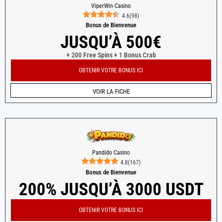
ViperWin Casino
4.6
(
98
)
Bonus de Bienvenue
JUSQU’À 500€
+ 200 Free Spins + 1 Bonus Crab
OBTENIR VOTRE BONUS ICI
VOIR LA FICHE
Pandido Casino
4.8
(
167
)
Bonus de Bienvenue
200% JUSQU’À 3000 USDT
OBTENIR VOTRE BONUS ICI