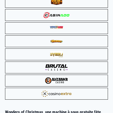
Wonders of Christmas, une
machine à sous gratuite
fête