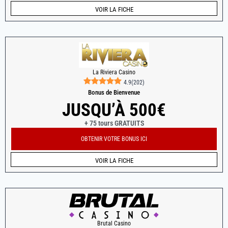
VOIR LA FICHE
La Riviera Casino
4.9
(
202
)
Bonus de Bienvenue
JUSQU’À 500€
+ 75 tours GRATUITS
OBTENIR VOTRE BONUS ICI
VOIR LA FICHE
Brutal Casino