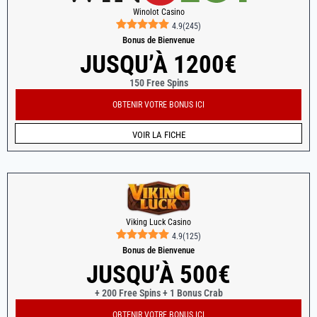
Winolot Casino
4.9
(
245
)
Bonus de Bienvenue
JUSQU’À 1200€
150 Free Spins
OBTENIR VOTRE BONUS ICI
VOIR LA FICHE
Viking Luck Casino
4.9
(
125
)
Bonus de Bienvenue
JUSQU’À 500€
+ 200 Free Spins + 1 Bonus Crab
OBTENIR VOTRE BONUS ICI