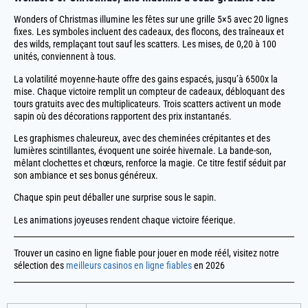
Wonders of Christmas illumine les fêtes sur une grille 5×5 avec 20 lignes
fixes. Les symboles incluent des cadeaux, des flocons, des traîneaux et
des wilds, remplaçant tout sauf les scatters. Les mises, de 0,20 à 100
unités, conviennent à tous.
La volatilité moyenne-haute offre des gains espacés, jusqu’à 6500x la
mise. Chaque victoire remplit un compteur de cadeaux, débloquant des
tours gratuits avec des multiplicateurs. Trois scatters activent un mode
sapin où des décorations rapportent des prix instantanés.
Les graphismes chaleureux, avec des cheminées crépitantes et des
lumières scintillantes, évoquent une soirée hivernale. La bande-son,
mêlant clochettes et chœurs, renforce la magie. Ce titre festif séduit par
son ambiance et ses bonus généreux.
Chaque spin peut déballer une surprise sous le sapin.
Les animations joyeuses rendent chaque victoire féerique.
Trouver un casino en ligne fiable pour jouer en mode réél, visitez notre
sélection des
meilleurs casinos en ligne fiables
en 2026