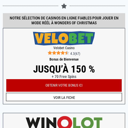
NOTRE SÉLECTION DE CASINOS EN LIGNE FIABLES POUR JOUER EN
MODE RÉÉL À WONDERS OF CHRISTMAS
Velobet Casino
4.3
(
67
)
Bonus de Bienvenue
JUSQU’À 150 %
+ 70 Free Spins
OBTENIR VOTRE BONUS ICI
VOIR LA FICHE