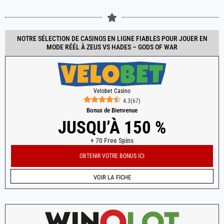
NOTRE SÉLECTION DE CASINOS EN LIGNE FIABLES POUR JOUER EN
MODE RÉÉL À ZEUS VS HADES – GODS OF WAR
Velobet Casino
4.3
(
67
)
Bonus de Bienvenue
JUSQU’À 150 %
+ 70 Free Spins
OBTENIR VOTRE BONUS ICI
VOIR LA FICHE