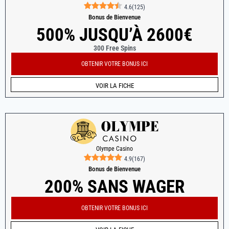
4.6
(
125
)
Bonus de Bienvenue
500% JUSQU’À 2600€
300 Free Spins
OBTENIR VOTRE BONUS ICI
VOIR LA FICHE
Olympe Casino
4.9
(
167
)
Bonus de Bienvenue
200% SANS WAGER
OBTENIR VOTRE BONUS ICI