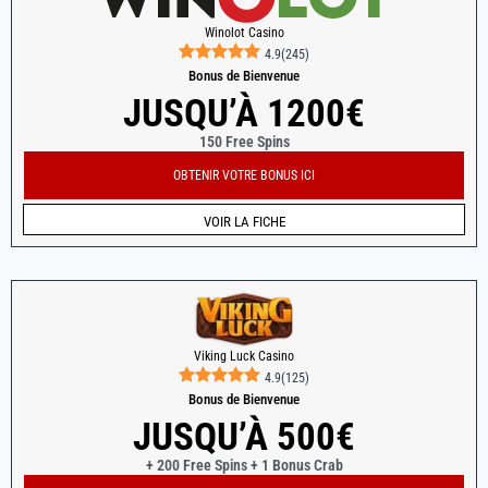
Winolot Casino
4.9
(
245
)
Bonus de Bienvenue
JUSQU’À 1200€
150 Free Spins
OBTENIR VOTRE BONUS ICI
VOIR LA FICHE
Viking Luck Casino
4.9
(
125
)
Bonus de Bienvenue
JUSQU’À 500€
+ 200 Free Spins + 1 Bonus Crab