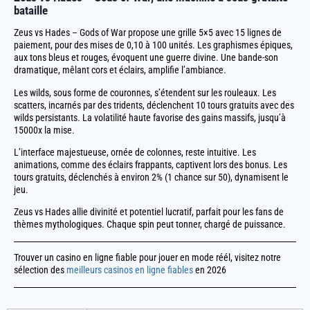
bataille
Zeus vs Hades – Gods of War propose une grille 5×5 avec 15 lignes de
paiement, pour des mises de 0,10 à 100 unités. Les graphismes épiques,
aux tons bleus et rouges, évoquent une guerre divine. Une bande-son
dramatique, mêlant cors et éclairs, amplifie l’ambiance.
Les wilds, sous forme de couronnes, s’étendent sur les rouleaux. Les
scatters, incarnés par des tridents, déclenchent 10 tours gratuits avec des
wilds persistants. La volatilité haute favorise des gains massifs, jusqu’à
15000x la mise.
L’interface majestueuse, ornée de colonnes, reste intuitive. Les
animations, comme des éclairs frappants, captivent lors des bonus. Les
tours gratuits, déclenchés à environ 2% (1 chance sur 50), dynamisent le
jeu.
Zeus vs Hades allie divinité et potentiel lucratif, parfait pour les fans de
thèmes mythologiques. Chaque spin peut tonner, chargé de puissance.
Trouver un casino en ligne fiable pour jouer en mode réél, visitez notre
sélection des
meilleurs casinos en ligne fiables
en 2026