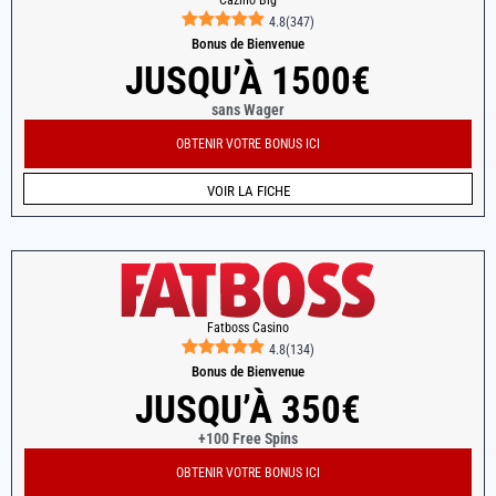
4.8
(
347
)
Bonus de Bienvenue
JUSQU’À 1500€
sans Wager
OBTENIR VOTRE BONUS ICI
VOIR LA FICHE
Fatboss Casino
4.8
(
134
)
Bonus de Bienvenue
JUSQU’À 350€
+100 Free Spins
OBTENIR VOTRE BONUS ICI