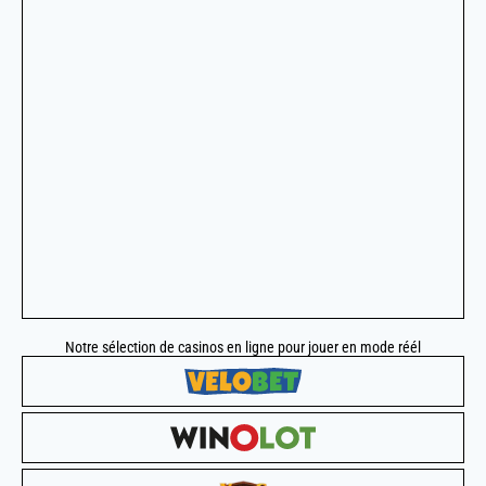
Notre sélection de casinos en ligne pour jouer en mode réél