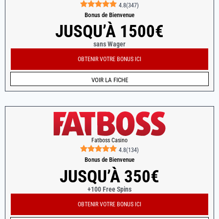
4.8
(
347
)
Bonus de Bienvenue
JUSQU’À 1500€
sans Wager
OBTENIR VOTRE BONUS ICI
VOIR LA FICHE
Fatboss Casino
4.8
(
134
)
Bonus de Bienvenue
JUSQU’À 350€
+100 Free Spins
OBTENIR VOTRE BONUS ICI