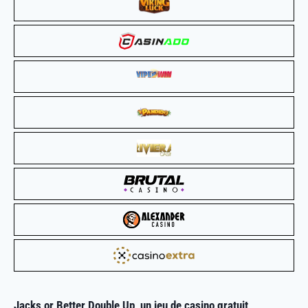
Jacks or Better Double Up, un
jeu de casino gratuit