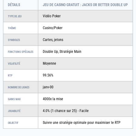
DÉTAILS
JEU DE CASINO GRATUIT : JACKS OR BETTER DOUBLE UP
Vidéo Poker
TYPE DE JEU
Casino/Poker
THÈME
Cartes, jetons
SYMBOLES
Double Up, Stratégie Main
FONCTIONS SPÉCIALES
Moyenne
VOLATILITÉ
99.56%
RTP
janv-00
NOMBRE DE LIGNES
4000x la mise
GAINS MAX
4.0% (1 chance sur 25) - Facile
JOUABILITÉ
Suivre une stratégie optimale pour maximiser le RTP
OBJECTIF