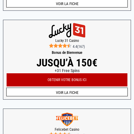
VOIR LA FICHE
Lucky 31 Casino
4.4
(
167
)
Bonus de Bienvenue
JUSQU’À 150€
+31 Free Spins
OBTENIR VOTRE BONUS ICI
VOIR LA FICHE
Felicebet Casino