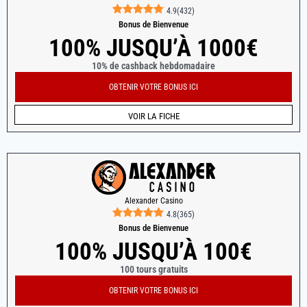
4.9
(
432
)
Bonus de Bienvenue
100% JUSQU’À 1000€
10% de cashback hebdomadaire
OBTENIR VOTRE BONUS ICI
VOIR LA FICHE
Alexander Casino
4.8
(
365
)
Bonus de Bienvenue
100% JUSQU’À 100€
100 tours gratuits
OBTENIR VOTRE BONUS ICI