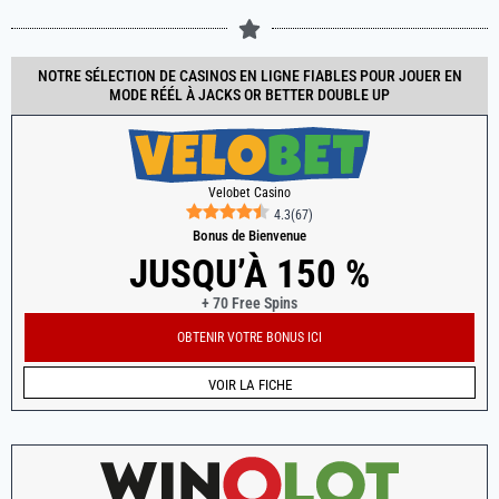
NOTRE SÉLECTION DE CASINOS EN LIGNE FIABLES POUR JOUER EN
MODE RÉÉL À JACKS OR BETTER DOUBLE UP
Velobet Casino
4.3
(
67
)
Bonus de Bienvenue
JUSQU’À 150 %
+ 70 Free Spins
OBTENIR VOTRE BONUS ICI
VOIR LA FICHE